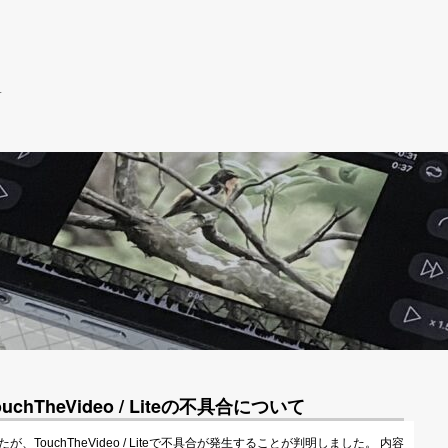
r
ouchTheVideo / Liteの不具合について
たが、TouchTheVideo / Liteで不具合が発生することが判明しました。 内容