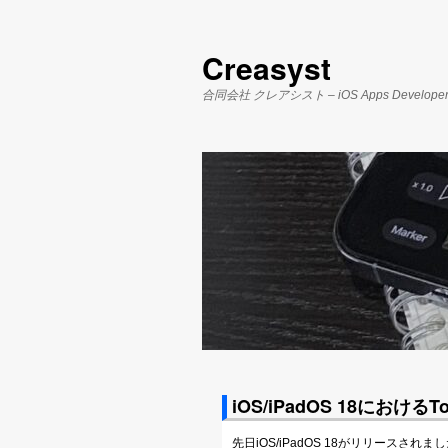
Creasyst
合同会社 クレアシスト – iOS Apps Develope
iOS/iPadOS 18におけるT
先日iOS/iPadOS 18がリリースされまし