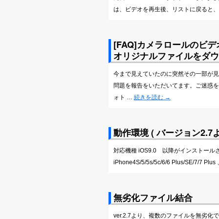
は、ビデオを再生後、リストに戻ると、
[FAQ]カメラロールのビデ
オリジナルファイルをダウ
今まで見えていたのに突然その一部が見
問題を報告をいただいてます。ご迷惑をお
ォト …
続きを読む
→
動作環境 ( バージョン2.7よ
対応機種 iOS9.0 以降がインストールされた
iPhone4S/5/5s/5c/6/6 Plus/SE/7/7 Plu
無劣化ファイル結合
ver.2.7より、複数のファイルを無