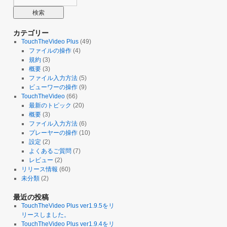
カテゴリー
TouchTheVideo Plus
(49)
ファイルの操作
(4)
規約
(3)
概要
(3)
ファイル入力方法
(5)
ビューワーの操作
(9)
TouchTheVideo
(66)
最新のトピック
(20)
概要
(3)
ファイル入力方法
(6)
プレーヤーの操作
(10)
設定
(2)
よくあるご質問
(7)
レビュー
(2)
リリース情報
(60)
未分類
(2)
最近の投稿
TouchTheVideo Plus ver1.9.5をリ
リースしました。
TouchTheVideo Plus ver1.9.4をリ