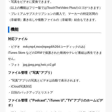
・写真をビデオに変換できます。
（以上の機能はフリー版ではTouchTheVideo Plusのロゴがつきます）
・プレミアムサブスクリプションの購入で、マーカーの特定区間の
（非破壊）書き出しや複数ファイルの（非破壊）結合もできます。
機能
対応ファイル
・ビデオ m4v,mp4,mov(mpeg4/h264コーディックのみ)
iTunes Store などのDRMで保護された映画やテレビ番組は再生できま
せん。
・フォト jpg,jpeg,png,heic,cr2,gif
ファイル管理（”写真”アプリ）
・”写真”アプリの写真とビデオは自動で表示されます。
・iCloud写真対応
・日別のバックアップとリストア
ファイル管理（”Podcast”,”iTunes U”,”TV”アプリのホームビデ
オ）