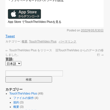
・プライベートモードのパスワードの設定
App Store でTouchTheVideo Plusを見る
Posted on
2022年05月30日
Tweet
カテゴリー:
概要
,
TouchTheVideo Plus
パーマリンク
←
TouchTheVideo Plus をリリース
旧TouchTheVideo からのデータの移
しました。
行
→
言語:
カテゴリー
TouchTheVideo Plus
(49)
ファイルの操作
(4)
規約
(3)
概要
(3)