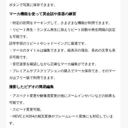
ボタンで写真に保存できます。
マーカ機能を使って英会話や楽器の練習
・特定の区間をマーキングして、さまざまな機能が利用できます。
・リピート再生・ランダム再生に加えリピート回数や再生間隔の設定
も可能です。
語学学習のリピートやシャドーイングに最適です。
・マーカのタイトルは編集できます。縦表示の場合、長めの文章も表
示可能です。
・音圧波形を確認しながら正確なマーカ編集ができます。
・プレミアムサブスクリプションの購入でマーカ保存でき、そのマー
カはフリー版で利用できます。
撮影したビデオの簡易編集
・アスペクト変更や解像度変更の他にズームインやパンなどの効果も
可能です。
・スピード変更可能。
・HEVCとH264の相互変換やフレームレート変換にも対応していま
す。