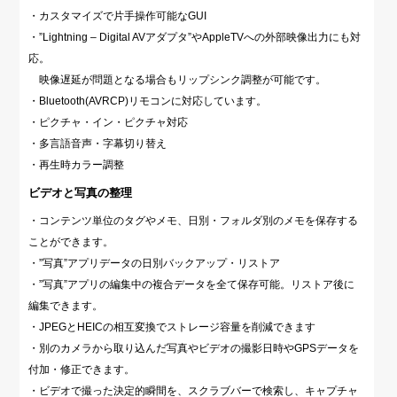
・カスタマイズで片手操作可能なGUI
・”Lightning – Digital AVアダプタ”やAppleTVへの外部映像出力にも対
応。
映像遅延が問題となる場合もリップシンク調整が可能です。
・Bluetooth(AVRCP)リモコンに対応しています。
・ピクチャ・イン・ピクチャ対応
・多言語音声・字幕切り替え
・再生時カラー調整
ビデオと写真の整理
・コンテンツ単位のタグやメモ、日別・フォルダ別のメモを保存する
ことができます。
・”写真”アプリデータの日別バックアップ・リストア
・”写真”アプリの編集中の複合データを全て保存可能。リストア後に
編集できます。
・JPEGとHEICの相互変換でストレージ容量を削減できます
・別のカメラから取り込んだ写真やビデオの撮影日時やGPSデータを
付加・修正できます。
・ビデオで撮った決定的瞬間を、スクラブバーで検索し、キャプチャ