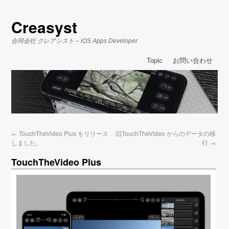
Creasyst
合同会社 クレアシスト – iOS Apps Developer
Topic
お問い合わせ
←
TouchTheVideo Plus をリリース
旧TouchTheVideo からのデータの移
しました。
行
→
TouchTheVideo Plus