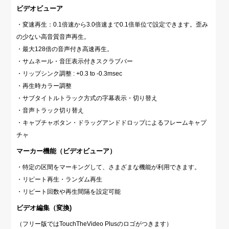
ビデオビューア
・変速再生：0.1倍速から3.0倍速まで0.1倍単位で設定できます。歪み
の少ない高音質音声再生。
・最大128倍の音声付き高速再生。
・サムネール・音圧表示付きスクラブバー
・リップシンク調整 : +0.3 to -0.3msec
・再生時カラー調整
・サブタイトルトラック方式の字幕表示・切り替え
・音声トラック切り替え
・キャプチャボタン・ドラッグアンドドロップによるフレームキャプ
チャ
マーカー機能（ビデオビューア）
・特定の区間をマーキングして、さまざまな機能が利用できます。
・リピート再生・ランダム再生
・リピート回数や再生間隔を設定可能
ビデオ編集（変換)
（フリー版ではTouchTheVideo Plusのロゴがつきます）