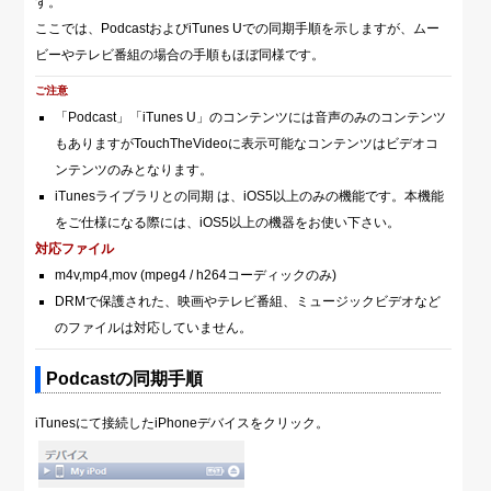
す。
ここでは、PodcastおよびiTunes Uでの同期手順を示しますが、ムー
ビーやテレビ番組の場合の手順もほぼ同様です。
ご注意
「Podcast」「iTunes U」のコンテンツには音声のみのコンテンツ
もありますがTouchTheVideoに表示可能なコンテンツはビデオコ
ンテンツのみとなります。
iTunesライブラリとの同期 は、iOS5以上のみの機能です。本機能
をご仕様になる際には、iOS5以上の機器をお使い下さい。
対応ファイル
m4v,mp4,mov (mpeg4 / h264コーディックのみ)
DRMで保護された、映画やテレビ番組、ミュージックビデオなど
のファイルは対応していません。
Podcastの同期手順
iTunesにて接続したiPhoneデバイスをクリック。