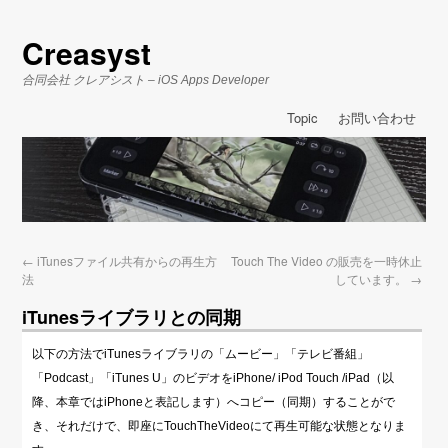
Creasyst
合同会社 クレアシスト – iOS Apps Developer
Topic
お問い合わせ
←
iTunesファイル共有からの再生方
Touch The Video の販売を一時休止
法
しています。
→
iTunesライブラリとの同期
以下の方法でiTunesライブラリの「ムービー」「テレビ番組」
「Podcast」「iTunes U」のビデオをiPhone/ iPod Touch /iPad（以
降、本章ではiPhoneと表記します）へコピー（同期）することがで
き、それだけで、即座にTouchTheVideoにて再生可能な状態となりま