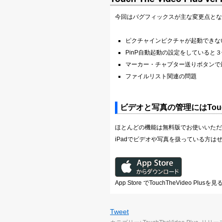
今回はバグフィックスが主な変更点とな
ピクチャインピクチャが起動できな
PinP自動起動の設定をしていると
マーカー・チャプター送りボタンで
ファイルリスト関連の問題
ビデオと写真の管理にはTouch T
ほとんどの機能は無料版でお使いいただ
iPadでビデオや写真を扱っている方は
App Store でTouchTheVideo Plusを見
Tweet
カテゴリー:
TouchTheVideo Plus
,
リリー