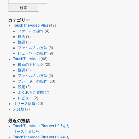
カテゴリー
TouchTheVideo Plus
(49)
ファイルの操作
(4)
規約
(3)
概要
(3)
ファイル入力方法
(5)
ビューワーの操作
(9)
TouchTheVideo
(66)
最新のトピック
(20)
概要
(3)
ファイル入力方法
(6)
プレーヤーの操作
(10)
設定
(2)
よくあるご質問
(7)
レビュー
(2)
リリース情報
(60)
未分類
(2)
最近の投稿
TouchTheVideo Plus ver1.9.5をリ
リースしました。
TouchTheVideo Plus ver1.9.4をリ