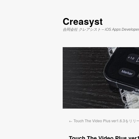
Creasyst
合同会社 クレアシスト – iOS Apps Develope
←
Touch The Video Plus ver1.6.
Touch The Video Plus