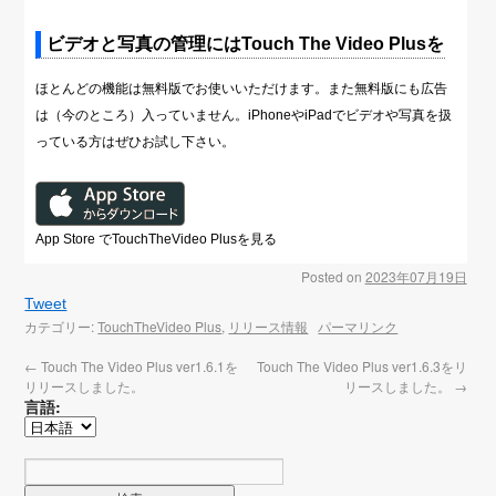
ビデオと写真の管理にはTouch The Video Plusを
ほとんどの機能は無料版でお使いいただけます。また無料版にも広告
は（今のところ）入っていません。iPhoneやiPadでビデオや写真を扱
っている方はぜひお試し下さい。
App Store でTouchTheVideo Plusを見る
Posted on
2023年07月19日
Tweet
カテゴリー:
TouchTheVideo Plus
,
リリース情報
パーマリンク
←
Touch The Video Plus ver1.6.1を
Touch The Video Plus ver1.6.3をリ
リリースしました。
リースしました。
→
言語: