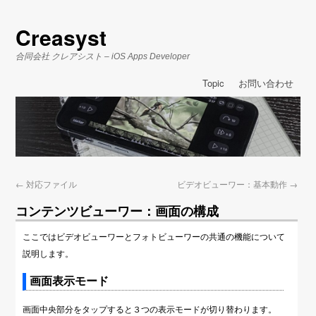
Creasyst
合同会社 クレアシスト – iOS Apps Developer
Topic
お問い合わせ
←
対応ファイル
ビデオビューワー：基本動作
→
コンテンツビューワー：画面の構成
ここではビデオビューワーとフォトビューワーの共通の機能について
説明します。
画面表示モード
画面中央部分をタップすると３つの表示モードが切り替わります。