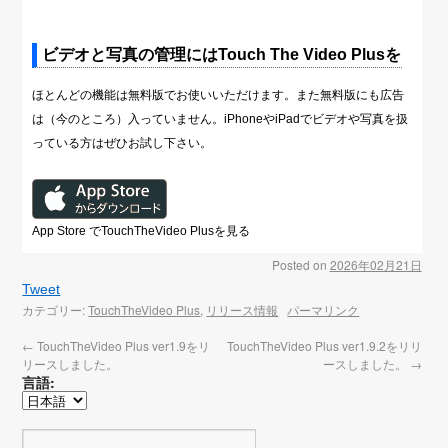
ビデオと写真の管理にはTouch The Video Plusを
ほとんどの機能は無料版でお使いいただけます。また無料版にも広告
は（今のところ）入っていません。iPhoneやiPadでビデオや写真を扱
っている方はぜひお試し下さい。
App Store でTouchTheVideo Plusを見る
Posted on
2026年02月21日
Tweet
カテゴリー:
TouchTheVideo Plus
,
リリース情報
パーマリンク
←
TouchTheVideo Plus ver1.9をリ
TouchTheVideo Plus ver1.9.2をリリ
リースしました。
ースしました。
→
言語: