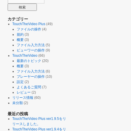
カテゴリー
TouchTheVideo Plus
(49)
ファイルの操作
(4)
規約
(3)
概要
(3)
ファイル入力方法
(5)
ビューワーの操作
(9)
TouchTheVideo
(66)
最新のトピック
(20)
概要
(3)
ファイル入力方法
(6)
プレーヤーの操作
(10)
設定
(2)
よくあるご質問
(7)
レビュー
(2)
リリース情報
(60)
未分類
(2)
最近の投稿
TouchTheVideo Plus ver1.9.5をリ
リースしました。
TouchTheVideo Plus ver1.9.4をリ