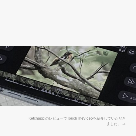
r
Ketchapp!のレビューでTouchTheVideoを紹介していただき
ました。
→