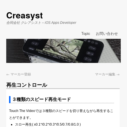
Creasyst
合同会社 クレアシスト – iOS Apps Developer
Topic
お問い合わせ
←
マーカー登録
マーカー編集
→
再生コントロール
３種類のスピード再生モード
Touch The Videoでは３種類のスピードを切り替えながら再生するこ
とができます。
スロー再生( x0.1*/0.2*/0.3*/0.5/0.7/0.8/1.0 )