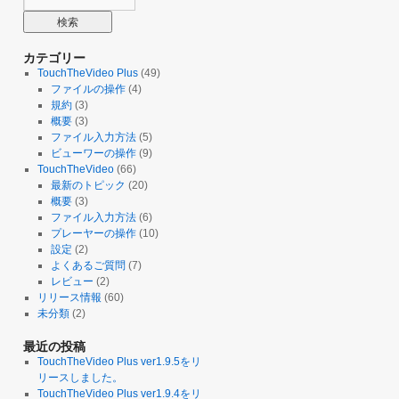
カテゴリー
TouchTheVideo Plus
(49)
ファイルの操作
(4)
規約
(3)
概要
(3)
ファイル入力方法
(5)
ビューワーの操作
(9)
TouchTheVideo
(66)
最新のトピック
(20)
概要
(3)
ファイル入力方法
(6)
プレーヤーの操作
(10)
設定
(2)
よくあるご質問
(7)
レビュー
(2)
リリース情報
(60)
未分類
(2)
最近の投稿
TouchTheVideo Plus ver1.9.5をリ
リースしました。
TouchTheVideo Plus ver1.9.4をリ