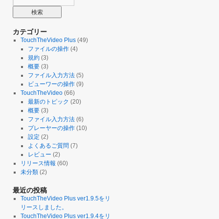
カテゴリー
TouchTheVideo Plus
(49)
ファイルの操作
(4)
規約
(3)
概要
(3)
ファイル入力方法
(5)
ビューワーの操作
(9)
TouchTheVideo
(66)
最新のトピック
(20)
概要
(3)
ファイル入力方法
(6)
プレーヤーの操作
(10)
設定
(2)
よくあるご質問
(7)
レビュー
(2)
リリース情報
(60)
未分類
(2)
最近の投稿
TouchTheVideo Plus ver1.9.5をリ
リースしました。
TouchTheVideo Plus ver1.9.4をリ