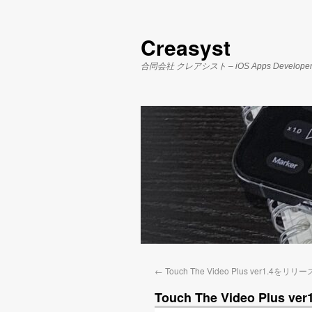
Creasyst
合同会社 クレアシスト – iOS Apps Develope
←
Touch The Video Plus ver1.4を
Touch The Video Plu