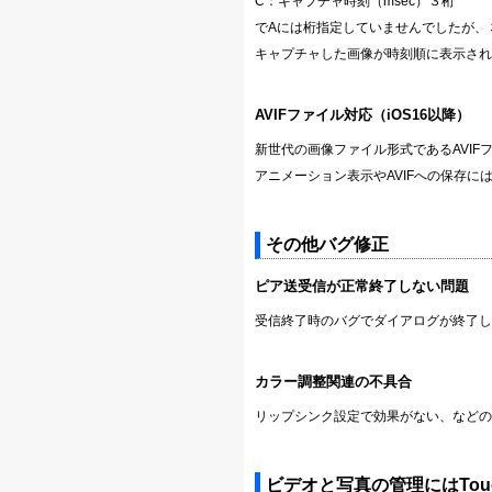
C：キャプチャ時刻（msec）３桁
でAには桁指定していませんでしたが、
キャプチャした画像が時刻順に表示され
AVIFファイル対応（iOS16以降）
新世代の画像ファイル形式であるAVI
アニメーション表示やAVIFへの保存に
その他バグ修正
ピア送受信が正常終了しない問題
受信終了時のバグでダイアログが終了し
カラー調整関連の不具合
リップシンク設定で効果がない、などの
ビデオと写真の管理にはTouch T