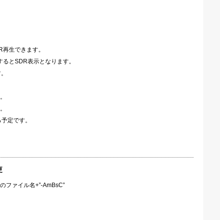
R再生できます。
るとSDR表示となります。
す。
。
。
る予定です。
更
ァイル名+”-AmBsC”