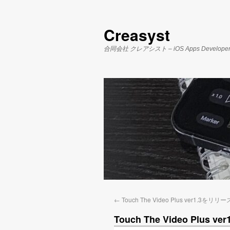
Creasyst
合同会社 クレアシスト – iOS Apps Develope
←
Touch The Video Plus ver1.3を
Touch The Video Plu