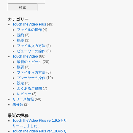
カテゴリー
TouchTheVideo Plus
(49)
ファイルの操作
(4)
規約
(3)
概要
(3)
ファイル入力方法
(5)
ビューワーの操作
(9)
TouchTheVideo
(66)
最新のトピック
(20)
概要
(3)
ファイル入力方法
(6)
プレーヤーの操作
(10)
設定
(2)
よくあるご質問
(7)
レビュー
(2)
リリース情報
(60)
未分類
(2)
最近の投稿
TouchTheVideo Plus ver1.9.5をリ
リースしました。
TouchTheVideo Plus ver1.9.4をリ