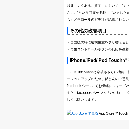
以前「よくあるご質問」において、”カ
さい。”という回答を掲載していました
もカメラロールのビデオが認識されない
その他の改善項目
・画面拡大時に縦横位置を切り替えると
・再生コントロールボタンの反応を改善
iPhone/iPad/iPod Tou
Touch The Videoは今後もさ
ージョンアップのため、皆さんのご意見
facebookページにてお気軽にフィ
また、facebook ページの「いいね！
しくお願いします。
App Store でTouc