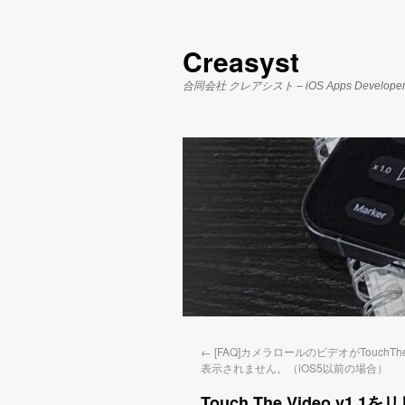
Creasyst
合同会社 クレアシスト – iOS Apps Develope
←
[FAQ]カメラロールのビデオがTouchTh
表示されません。（iOS5以前の場合）
Touch The Video v1