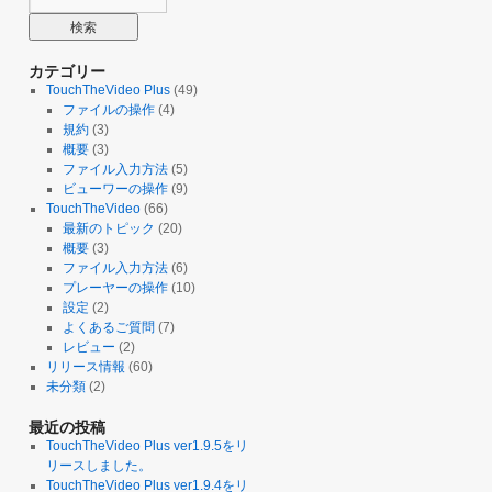
カテゴリー
TouchTheVideo Plus
(49)
ファイルの操作
(4)
規約
(3)
概要
(3)
ファイル入力方法
(5)
ビューワーの操作
(9)
TouchTheVideo
(66)
最新のトピック
(20)
概要
(3)
ファイル入力方法
(6)
プレーヤーの操作
(10)
設定
(2)
よくあるご質問
(7)
レビュー
(2)
リリース情報
(60)
未分類
(2)
最近の投稿
TouchTheVideo Plus ver1.9.5をリ
リースしました。
TouchTheVideo Plus ver1.9.4をリ