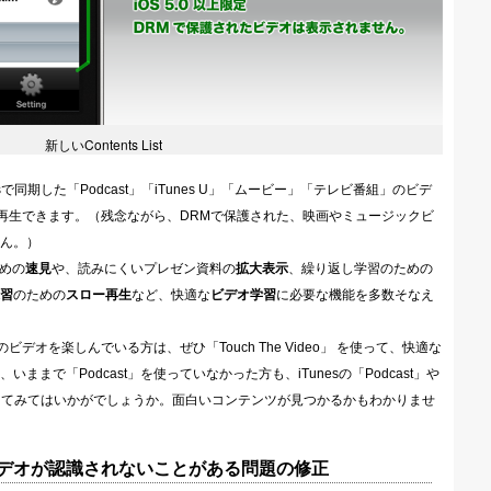
新しいContents List
で同期した「Podcast」「iTunes U」「ムービー」「テレビ番組」のビデ
表示され、再生できます。（残念ながら、DRMで保護された、映画やミュージックビ
ん。）
ための
速見
や、読みにくいプレゼン資料の
拡大表示
、繰り返し学習のための
習
のための
スロー再生
など、快適な
ビデオ学習
に必要な機能を多数そなえ
のビデオを楽しんでいる方は、ぜひ「Touch The Video」 を使って、快適な
まで「Podcast」を使っていなかった方も、iTunesの「Podcast」や
ックしてみてはいかがでしょうか。面白いコンテンツが見つかるかもわかりませ
ビデオが認識されないことがある問題の修正