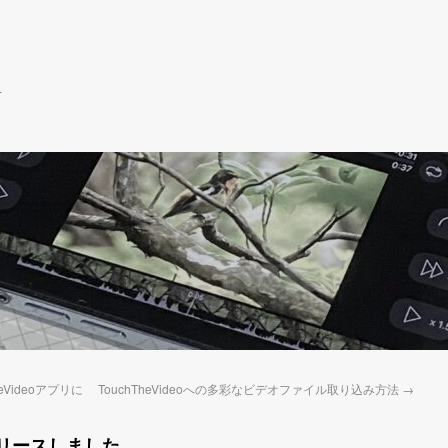
r
eVideoアプリに
TouchTheVideoへの多彩なビデオファイル取り込み方法
→
.1をリリースしました。